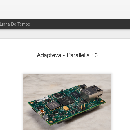
Linha Do Tempo
s...
Adapteva - Parallella 16
 boards" está bem interessante e
midores. As placas chegam a
de processamento bastante
guerra" dos arduinos.